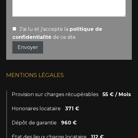
J’ai lu et j'accepte la
politique de
confidentialité
de ce site
Envoyer
MENTIONS LÉGALES
Provision sur charges récupérables
55 € / Mois
Honoraires locataire
371 €
Dépôt de garantie
960 €
État des lieux charge locataire
112 €